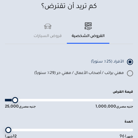
كم تريد أن تقترض؟
القروض الشخصية
قروض السيارات
الأفراد (25٪ سنوياً)
مهني براتب / أصحاب الأعمال / مهني حر (29٪ سنوياً)
قيمة القرض
جنيه مصري
1,000,000
جنيه مصري
25,000
المدة
96 شهرا
12
شهرا