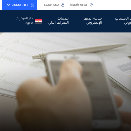
فروعنا وأجهزتنا
خدمة العملاء
دخول العملاء
الحساب
خدمة الدفع
خدمات
اختر الموقع /
روني
الإلكتروني
الصراف الآلي
اختر الموقع / English
English