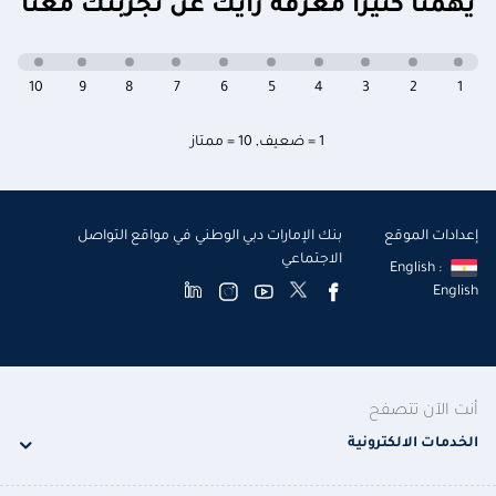
يهمنا كثيراً معرفة رأيك عن تجربتك معنا
10
9
8
7
6
5
4
3
2
1
1 = ضعيف
,
10 = ممتاز
إعدادات الموقع
بنك الإمارات دبي الوطني في مواقع التواصل
الاجتماعي
English :
English
أنت الآن تتصفح
الخدمات الالكترونية