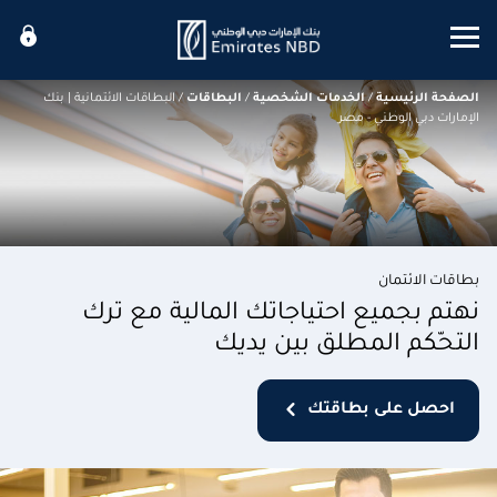
Mobile menu
الصفحة الرئيسية
/
الخدمات الشخصية
/
البطاقات
/
البطاقات الائتمانية | بنك
الإمارات دبي الوطني - مصر
بطاقات الائتمان
نهتم بجميع احتياجاتك المالية مع ترك
التحّكم المطلق بين يديك
احصل على بطاقتك