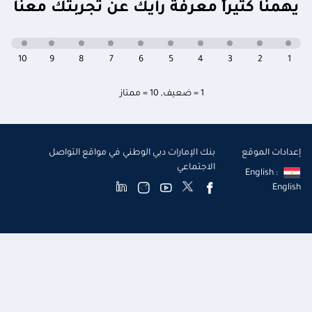
يهمنا كثيراً معرفة رأيك عن تجربتك معنا
10
9
8
7
6
5
4
3
2
1
1 = ضعيف
,
10 = ممتاز
إعدادات الموقع
بنك الإمارات دبي الوطني في مواقع التواصل
الاجتماعي
English :
English
أنت الآن تتصفح