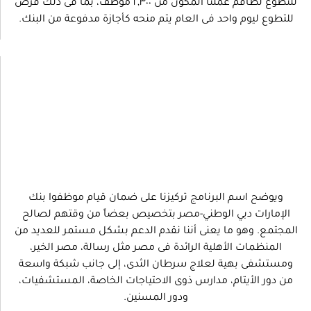
للتطوع لطاقم عملنا المكون من ٢,٣٠٠ موظف، بما فى ذلك فرص
للتطوع ليوم واحد فى العام يتم منحه كأجازة مدفوعة من البنك.
ويوضح اسم البرنامج تركيزنا على ضمان قيام موظفوا بنك
الإمارات دبي الوطني-مصر بتخصيص بعضاً من وقتهم لصالح
المجتمع. وهو ما يعنى أننا نقدم الدعم بشكل مستمر للعديد من
المنظمات الأهلية الرائدة فى مصر مثل رسالة، مصر الخير،
ومستشفى بهية لعلاج سرطان الثدى، إلى جانب شبكة واسعة
من دور الأيتام، مدارس ذوى الاحتياجات الخاصة، المستشفيات،
ودور المسنين.