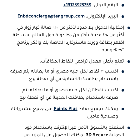
الرقم الدولي:
13123923759+
البريد الإلكتروني:
Enbdconcierge@tengroup.com
إمكانية الدخول بلا حدود لأكثر من ١،١٠٠ صالة كبار زوار في
أكثر من ٤٥٠ مدينة بأكثر من ١٣٥ دولة حول العالم. ببساطة،
اظهر بطاقة وورلد ماستركارد الخاصة بك واذكر برنامج
“LoungeKey.
تمتع بأعلى معدل تراكمي لنقاط المكافآت:
اكسب ٣ نقاط لكل جنيه مصري أو ما يعادله يتم صرفه
باستخدام بطاقتك الائتمانية في أي نقطة بيع
اكسب نقطتان لكل جنيه مصري أو ما يعادله يتم
صرفه باستخدام بطاقتك المدينة في أي نقطة بيع
يمكنك تجميع نقاط
Points Plus
على جميع مشترياتك
وصلاحية عامين
استمتع بالتسوق الآمن عبر الإنترنت باستخدام كود
الحماية
3D Secure
يمكنك الحصول على المزيد من