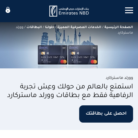
Mobile menu
الصفحة الرئيسية
/
الخدمات المصرفية المميزة
/
حلولنا
/
البطاقات
/
وورلد
ماستركارد
وورلد ماستركارد
استمتع بالعالم من حولك وعِش تجربة
الرفاهية فقط مع بطاقات وورلد ماستركارد
احصل على بطاقتك