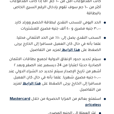
كانت المدفوعات أقل من ٦٠٠ جم. أما إذا كانت المدفوعات
أكثر من ٦٠٠ جم سوف تقوم بإدخال الرقم السري الخاص
بالبطاقة
الحد اليومي للسحب النقدي لبطاقة الخصم وورلد كارد
٣٠,٠٠٠ جنيه مصري و ٤٠٠ ألف جنيه مصري للمشتريات
السحب النقدي يصل إلى ١٠٠٪ من الحد الائتماني محليا.
علما بأنه في حال كان العميل مسافرا إلى الخارج يرجى
الضغط على
هذا الرابط
لمزيد من التفاصيل
سيتم تحديد حدود الإنفاق الدولية لجميع بطاقات الائتمان
الصادرة حديثا اعتبارا من 24 ديسمبر عند الصفر وبعد ٢
أشهر من تاريخ الإصدار سيتم تحديد حد الشراء الدولي عند
١٠٠,٠٠٠ جنيه مصري شهريا. علما بأنه في حال كان العميل
مسافرا إلى الخارج يرجى الضغط على
هذا الرابط
لمزيد
من التفاصيل
استمتع بعالم من المزايا الحصرية من خلال
Mastercard
priceless
غيّر العملة إلى الجنيه المصري.