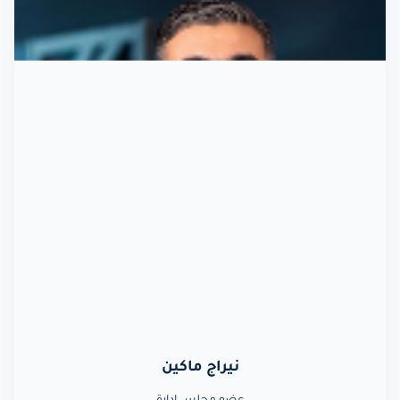
نيراج ماكين