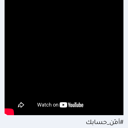
#أمّن_حسابك