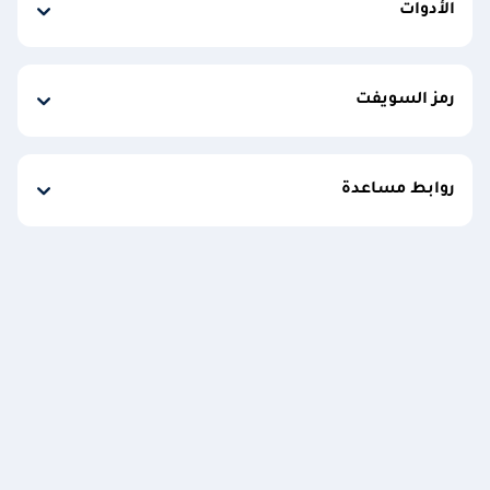
الأدوات
رمز السويفت
روابط مساعدة
سياسة ملفات الارتباط
إشعار خصوصية البيانات
حقوق الطبع © 2026
بنك الإمارات دبي الوطني - مصر (ش.م.م) مرخص من البنك المركزي
المصري، القطعة 85 شارع التسعين، التجمع الخامس، ص.ب. 392 القاهرة
الجديدة، القاهرة، مصر