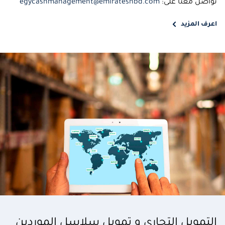
تواصل معنا على:
egycashmanagement@emiratesnbd.com
اعرف المزيد
التمويل التجاري و تمويل سلاسل الموردين