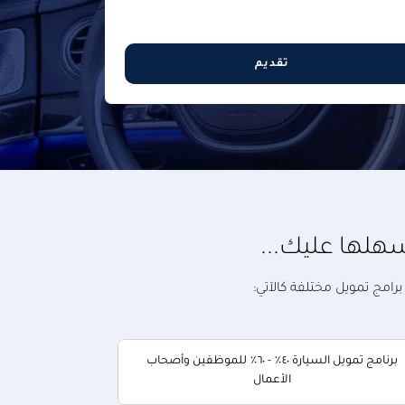
تقديم
هلها عليك...
امج تمويل مختلفة كالآتي:
برنامج تمويل السيارة ٤٠٪ - ٦٠٪ للموظفين وأصحاب
الأعمال