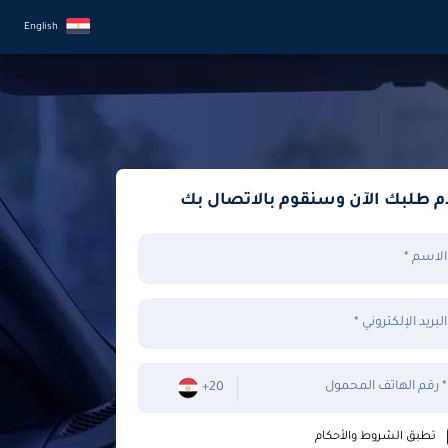
English
م طلبك الآن وسنقوم بالاتصال بك
الاسم *
البريد الإلكتروني *
رقم الهاتف المحمول *
+20
تطبق الشروط والأحكام