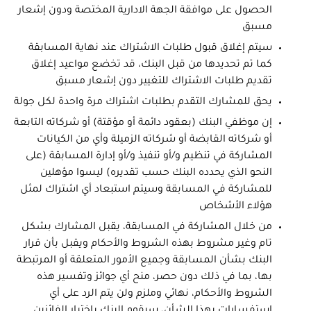
الحصول على موافقة الجهة الادارية المختصة ودون إشعار
مسبق
سيتم إغلاق قبول طلبات الاشتراك عند نهاية المسابقة
كما تم تحديدها من قبل البنك، قد تخضع مواعيد إغلاق
تقديم طلبات الاشتراك للتغيير دون إشعار مسبق
يحق للمشارك التقدم بطلبات اشتراك مرة واحدة لكل جولة
إن موظفي البنك (بعقود دائمة أو مؤقتة) أو شركاته التابعة
أو شركاته القابضة أو شركاته الزميلة وأي من الكيانات
المشاركة في تنظيم و/أو تنفيذ و/أو إدارة المسابقة (على
النحو الذي يحدده البنك حسب تقديره) ليسوا مؤهلين
للمشاركة في المسابقة وسيتم استبعاد أي اشتراك لمثل
هؤلاء الأشخاص
من خلال المشاركة في المسابقة، يقبل المشارك بشكل
تام وغير مشروط بهذه الشروط والأحكام ويقبل بأن قرار
البنك بشأن المسابقة وجميع الأمور المتعلقة أو المرتبطة
بها، بما في ذلك دون حصر، منح أي جوائز وتفسير هذه
الشروط والأحكام، نهائي وملزم ولن يتم الرد على أي