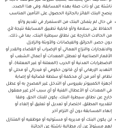
أو التكاليف التي يتكبدتها بسبب ظروف غير متوقعة ناتجة أو
ناشئة عن أو ذات صلة بهذه المسابقة، وفي هذا الصدد،
ينصح البنك الفائز بالجائزة الحصول على التأمين المناسب
في حال لم يتمكن البنك من الاستمرار في تقديم و/أو
الحفاظ على سلامة و/أو قابلية تطبيق المسابقة نتيجة لأي
من الحالات الخارجة عن نطاق سيطرة البنك، بما في ذلك،
دون حصر، الحرائق والفيضانات والأوبئة والزلازل
والانفجارات والنزاع العمالي أو الإضراب أو القضاء والقدر أو
الأقمار الصناعية أو تعطل المعدات أو أعمال الشغب أو
الاضطرابات المدنية أو الحرب (المعلنة أو غير المعلنة)، أو
التهديد الإرهابي أو أي قانون حكومي أو فيدرالي أو محلي أو
نظام، أو أمر من أي محكمة أو سلطة قضائية أو إصابة
أجهزة الكمبيوتر بفيروس أو التدخل غير المصرح به أو عطل
في المعدات أو الأعطال الفنية أو أي سبب آخر غير معقول
خارج عن نطاق سيطرة البنك، يكون للبنك الحق، وفقا
لتقديره المطلق، اختصار أو تعديل أو تعليق أو إلغاء أو
إنهاء المسابقة دون أي التزام آخر
لن يكون البنك أو مديريه أو مسئوليه أو موظفيه أو المتنازل
لهم مسئولاً عن أي مطالبة ناشئة عن الجائزة