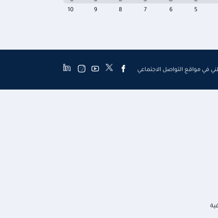
10
9
8
7
6
5
طني في مواقع التواصل الاجتماعي
ية