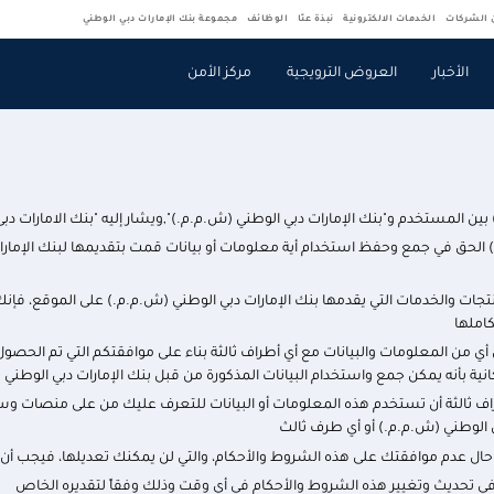
ن الشركات
الخدمات الالكترونية
نبذة عنّا
الوظائف
مجموعة بنك الإمارات دبي الوطني
الأخبار
العروض الترويجية
مركز الأمن
ن المستخدم و"بنك الإمارات دبي الوطني (ش.م.م.)",ويشار إليه "بنك الامارات دبى
) الحق في جمع وحفظ استخدام أية معلومات أو بيانات قمت بتقديمها لبنك الإمار
جات والخدمات التي يقدمها بنك الإمارات دبي الوطني (ش.م.م.) على الموقع، فإنك 
املها
ل أي من المعلومات والبيانات مع أي أطراف ثالثة بناء على موافقتكم التي تم ال
نية بأنه يمكن جمع واستخدام البيانات المذكورة من قبل بنك الإمارات دبي الوطني
راف ثالثة أن تستخدم هذه المعلومات أو البيانات للتعرف عليك من على منصات وس
ي الوطني (ش.م.م.) أو أي طرف ثالث
ل عدم موافقتك على هذه الشروط والأحكام، والتي لن يمكنك تعديلها، فيجب أن 
في تحديث وتغيير هذه الشروط والأحكام في أي وقت وذلك وفقاً لتقديره الخاص