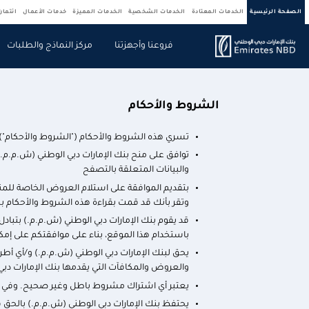
الصفحة الرئيسية
الخدمات المعتادة
الخدمات الشخصية
الخدمات المميزة
خدمات الأعمال
ائتما
فروعنا وأجهزتنا
مركز النماذج والطلبات
الشروط والأحكام
تسري هذه الشروط والأحكام ("الشروط والأحكام") بي
توافق على منح بنك الإمارات دبي الوطني (ش.م.م.
والبيانات المتعلقة بالتصفح
بتقديم الموافقة على استلام العروض الخاصة للمنت
وتقر بأنك قد قمت بقراءة هذه الشروط والأحكام بك
قد يقوم بنك الإمارات دبي الوطني (ش.م.م.) بتباد
باستخدام هذا الموقع، بناء على موافقتكم على إمكا
يحق لبنك الإمارات دبي الوطني (ش.م.م.) و/أي أط
والعروض والمكافآت التي يقدمها بنك الإمارات دب
يعتبر أي اشتراك مشروط باطل وغير صحيح. وفي حا
يحتفظ بنك الإمارات دبي الوطني (ش.م.م.) بالحق 