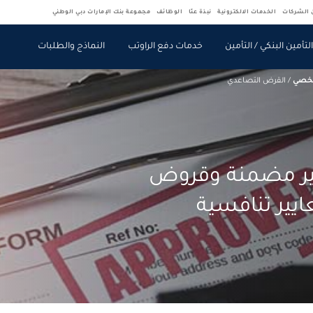
ن الشركات
الخدمات الالكترونية
نبذة عنّا
الوظائف
مجموعة بنك الإمارات دبي الوطني
لتأمين البنكي / التأمين
خدمات دفع الراوتب
النماذج والطلبات
خصي
/
القرض التصاعدي
ر مضمنة وقروض
يير تنافسية