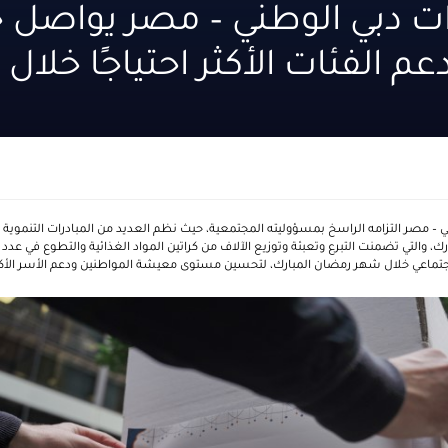
رات دبي الوطني – مصر يواصل 
دعم الفئات الأكثر احتياجًا خلا
ي – مصر التزامه الراسخ بمسؤوليته المجتمعية، حيث نظم العديد من المبادرات التنموية 
 والتي تضمنت التبرع وتعبئة وتوزيع الآلاف من كراتين المواد الغذائية والتطوع في عدد من
اجتماعي خلال شهر رمضان المبارك، لتحسين مستوى معيشة المواطنين ودعم الأسر الأكثر ا