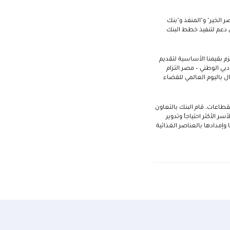
 الخير" و"المنفذ و"بنك
ن دعم لتنفيذ خطط البنك
تزم بقيمنا الأساسية لتقديم
بي الوطني – مصر التزام
ال باليوم العالمي للقضاء
القطاعات، قام البنك بالتعاون
مضان 2024 للتبرع بعدد من الوجبات للأسر الأكثر احتياجاً وتدوير
ين جودة التربة وانتاجيتها وإمدادها بالعناصر الغذائية