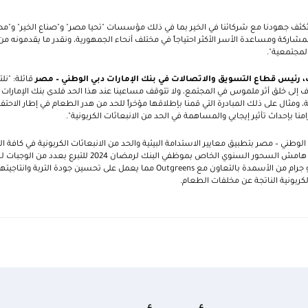
ُكثف جهودنا مع شركائنا في الخير بما في ذلك مؤسسات "تحيا مصر" و"صناع الخير" و"مصر
شاركة ومساعدة الأسر الأكثر احتياجاً في مختلف أنحاء الجمهورية، ونقدر ما يقدمونه م
لمجتمعية".
 رئيس قطاع التسويق والاتصالات في بنك الإمارات دبي الوطني – مصر
قائلة: "نل
ف إلى خلق أثر ملموس في المجتمع، ولا تتوقف مساعينا عند هذا الحد فلدى بنك الإمارات د
، ومثال على ذلك المبادرة التي قمنا بإطلاقها مؤخراً للحد من هدر الطعام في إطار الاحتف
نا بإحداث تأثير إيجابي والمساهمة في الحد من الانبعاثات الكربونية".
بي الوطني – مصر بتطبيق معايير الاستدامة البيئية والحد من الانبعاثات الكربونية في كافة 
مع بنك الطعام المصري على هامش السحور السنوي الخاص بموظفي البنك لر
بقايا الطعام لتصنيع 100 كيلو جرام من الأسمدة بالتعاون مع Outgreens مما يعمل على تحس
كربونية الناتجة عن مخلفات الطعام.