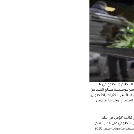
وقام بنك الإمارات دبي الوطني – مصر بالتبرع بـ 3900 كرتونة مواد غذائية بمحافظات البحيرة والشرقية والفيوم من خلال التنظيم والتطوع في 6
اهمه بـ 1500 كرتونة مواد غذائية، والتعاون مع مؤسسة صناع الخير، من
أغذية الأساسية للأسر الأكثر احتياجاً طوال
م المصري، وهو ما يعكس
ر
قائلا: "نؤمن في بنك
 التطوعي على مدار العام،
ولذلك نسعى دائماً لتكوين شراكات مع منظمات مجتمع مدني موثوقة تُشاركنا في فعل الخير لتنفيذ أهداف التنمية المستدامة ورؤية مصر 2030