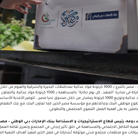
فعاليات خيرية تضمنت المشاركة في مبادرة "المنفذ.. كل يوم حكاية" بالمس
خلال التبرع بـ 1400 كرتونة مواد غذائية وتوزيع 1000 كرتونة رمضان من خلال صندوق تحيا مصر، ، لتوفير ال
 تطوع موظفي البنك وعائلاتهم مع مؤسسة مصر الخير، كما تعاون البنك مع بنك الطعا
العاملين به على أهمية العمل التنموي المجتمعي والتطوعي.
 دومه، رئيس قطاع الاستراتيجيات و الاستدامة ببنك الإمارات دبي الوطني – مص
همية التكافل الاجتماعي والمساهمة في خلق تأثير إيجابي في المجتمع وتعزيز ثقافة العمل