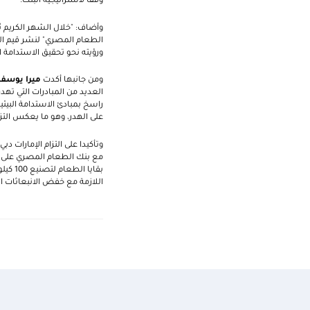
وفقاً لاستراتيجية البنك."
وأضاف: "خلال الشهر الكريم ن
الطعام المصري" لنشر قيم الم
ورؤيته نحو تحقيق الاستدامة ا
ومن جانبها أكدت
ميرا يوسف،
العديد من المبادرات التي تهد
راسخ بمبادئ الاستدامة البيئية
على الهدر، وهو ما يعكس التزام
وتأكيدا على التزام الإمارات د
اللازمة مع خفض الانبعاثات ال