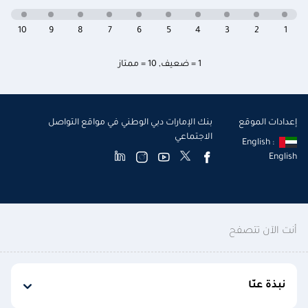
10
9
8
7
6
5
4
3
2
1
1 = ضعيف
,
10 = ممتاز
إعدادات الموقع
بنك الإمارات دبي الوطني في مواقع التواصل
الاجتماعي
English :
English
أنت الآن تتصفح
نبذة عنّا