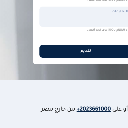
التزام بـ 200 حرف كحد أقصى
التعليقات
التزام بـ 500 حرف كحد أقصى
تقديم
و على
+2023661000
من خارج مصر