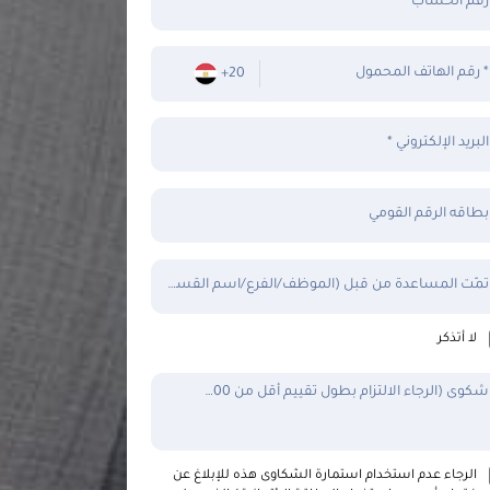
رقم الحساب
رقم الهاتف المحمول *
+20
البريد الإلكتروني *
بطاقه الرقم القومي
تمّت المساعدة من قبل (الموظف/الفرع/اسم القسم) *
لا أتذكر
شكوى (الرجاء الالتزام بطول تقييم أقل من 500 حرف)
الرجاء عدم استخدام استمارة الشكاوى هذه للإبلاغ عن