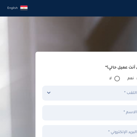
English
أنت عميل حالي؟*
نعم
لا
اللقب *
الاسم *
البريد الإلكتروني *