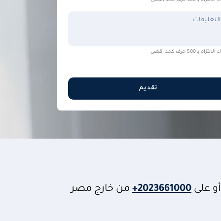
التزام بـ 200 حرف كحد أقصى
التعليقات
التزام بـ 500 حرف كحد أقصى
تقديم
و على
+2023661000
من خارج مصر